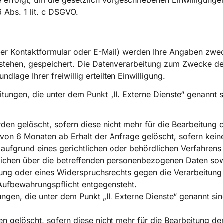
erfolgt, um die gesetzlich vorgeschriebenen Einwilligungen
6 Abs. 1 lit. c DSGVO.
 per Kontaktformular oder E-Mail) werden Ihre Angaben zwe
ntstehen, gespeichert. Die Datenverarbeitung zum Zwecke d
ndlage Ihrer freiwillig erteilten Einwilligung.
ngen, die unter dem Punkt „II. Externe Dienste“ genannt sin
den gelöscht, sofern diese nicht mehr für die Bearbeitung 
 von 6 Monaten ab Erhalt der Anfrage gelöscht, sofern kein
fgrund eines gerichtlichen oder behördlichen Verfahrens er
tlichen über die betreffenden personenbezogenen Daten sow
ung oder eines Widerspruchsrechts gegen die Verarbeitung
Aufbewahrungspflicht entgegensteht.
en, die unter dem Punkt „II. Externe Dienste“ genannt sind
n gelöscht, sofern diese nicht mehr für die Bearbeitung de