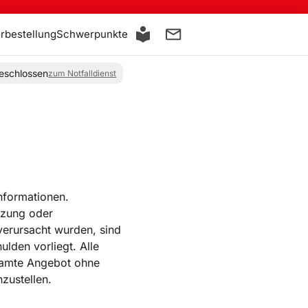
orbestellung
Schwerpunkte
eschlossen
zum Notfalldienst
Informationen.
tzung oder
verursacht wurden, sind
lden vorliegt. Alle
esamte Angebot ohne
zustellen.